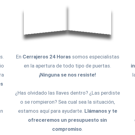
s.
En
Cerrajeros 24 Horas
somos especialistas
io
en la apertura de todo tipo de puertas.
i
ra
¡Ninguna se nos resiste!
l
es
¿Has olvidado las llaves dentro? ¿Las perdiste
o se rompieron? Sea cual sea la situación,
on
estamos aquí para ayudarte.
Llámanos y te
o
ofreceremos un presupuesto sin
compromiso
.