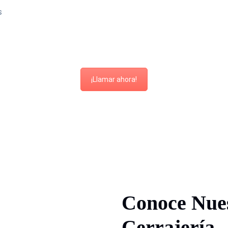
s
¡Llamar ahora!
Conoce Nues
Cerrajería